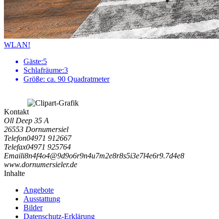
WLAN!
Gäste:
5
Schlafräume:
3
Größe:
ca. 90 Quadratmeter
Kontakt
Oll Deep 35 A
26553 Dornumersiel
Telefon
04971 912667
Telefax
04971 925764
Email
i
8
n
4
f
4
o
4
@
9
d
9
o
6
r
9
n
4
u
7
m
2
e
8
r
8
s
5
i
3
e
7
l
4
e
6
r
9
.
7
d
4
e
8
www.dornumersieler.de
Inhalte
Angebote
Ausstattung
Bilder
Datenschutz-Erklärung