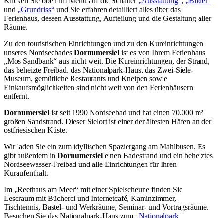
Klicken Sie oben im Menü auf die Schalter
„Ausstattung“
,
„Bilder“
und
„Grundriss“
und Sie erfahren detailliert alles über das
Ferienhaus, dessen Ausstattung, Aufteilung und die Gestaltung aller
Räume.
Zu den touristischen Einrichtungen und zu den Kureinrichtungen
unseres Nordseebades
Dornumersiel
ist es von Ihrem Ferienhaus
„Mos Sandbank“ aus nicht weit. Die Kureinrichtungen, der Strand,
das beheizte Freibad, das Nationalpark-Haus, das Zwei-Siele-
Museum, gemütliche Restaurants und Kneipen sowie
Einkaufsmöglichkeiten sind nicht weit von den Ferienhäusern
entfernt.
Dornumersiel
ist seit 1990 Nordseebad und hat einen 70.000 m²
großen Sandstrand. Dieser Sielort ist einer der ältesten Häfen an der
ostfriesischen Küste.
Wir laden Sie ein zum idyllischen Spaziergang am Mahlbusen. Es
gibt außerdem in
Dornumersiel
einen Badestrand und ein beheiztes
Nordseewasser-Freibad und alle Einrichtungen für Ihren
Kuraufenthalt.
Im „Reethaus am Meer“ mit einer Spielscheune finden Sie
Leseraum mit Bücherei und Internetcafé, Kaminzimmer,
Tischtennis, Bastel- und Werkräume, Seminar- und Vortragsräume.
Besuchen Sie das Nationalpark-Haus zum
„Nationalpark