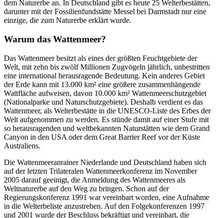
dem Naturerbe an. In Deutschland gibt es heute 25 Welterbestätten,
darunter mit der Fossilienfundstätte Messel bei Darmstadt nur eine
einzige, die zum Naturerbe erklärt wurde.
Warum das Wattenmeer?
Das Wattenmeer besitzt als eines der größten Feuchtgebiete der
Welt, mit zehn bis zwölf Millionen Zugvögeln jährlich, unbestritten
eine international herausragende Bedeutung. Kein anderes Gebiet
der Erde kann mit 13.000 km² eine größere zusammenhängende
Wattfläche aufweisen, davon 10.000 km² Wattenmeerschutzgebiet
(Nationalparke und Naturschutzgebiete). Deshalb verdient es das
Wattenmeer, als Welterbestätte in die UNESCO-Liste des Erbes der
Welt aufgenommen zu werden. Es stünde damit auf einer Stufe mit
so herausragenden und weltbekannten Naturstätten wie dem Grand
Canyon in den USA oder dem Great Barrier Reef vor der Küste
Australiens.
Die Wattenmeeranrainer Niederlande und Deutschland haben sich
auf der letzten Trilateralen Wattenmeerkonferenz im November
2005 darauf geeinigt, die Anmeldung des Wattenmeeres als
Weltnaturerbe auf den Weg zu bringen. Schon auf der
Regierungskonferenz 1991 war vereinbart worden, eine Aufnahme
in die Welterbeliste anzustreben. Auf den Folgekonferenzen 1997
und 2001 wurde der Beschluss bekräftigt und vereinbart, die