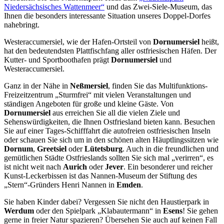
Niedersächsisches Wattenmeer“
und das Zwei-Siele-Museum, das
Ihnen die besonders interessante Situation unseres Doppel-Dorfes
nahebringt.
Westeraccumersiel, wie der Hafen-Ortsteil von
Dornumersiel
heißt,
hat den bedeutendsten Plattfischfang aller ostfriesischen Häfen. Der
Kutter- und Sportboothafen prägt
Dornumersiel
und
Westeraccumersiel.
Ganz in der Nähe in
Neßmersiel
, finden Sie das Multifunktions-
Freizeitzentrum „Sturmfrei“ mit vielen Veranstaltungen und
ständigen Angeboten für große und kleine Gäste. Von
Dornumersiel
aus erreichen Sie all die vielen Ziele und
Sehenswürdigkeiten, die Ihnen Ostfriesland bieten kann. Besuchen
Sie auf einer Tages-Schifffahrt die autofreien ostfriesischen Inseln
oder schauen Sie sich um in den schönen alten Häuptlingssitzen wie
Dornum
,
Greetsiel
oder
Lütetsburg
. Auch in die freundlichen und
gemütlichen Städte Ostfrieslands sollten Sie sich mal „verirren“, es
ist nicht weit nach
Aurich
oder
Jever
. Ein besonderer und reicher
Kunst-Leckerbissen ist das Nannen-Museum der Stiftung des
„Stern“-Gründers Henri Nannen in
Emden
.
Sie haben Kinder dabei? Vergessen Sie nicht den Haustierpark in
Werdum
oder den Spielpark „Klabautermann“ in
Esens
! Sie gehen
gerne in freier Natur spazieren? Übersehen Sie auch auf keinen Fall