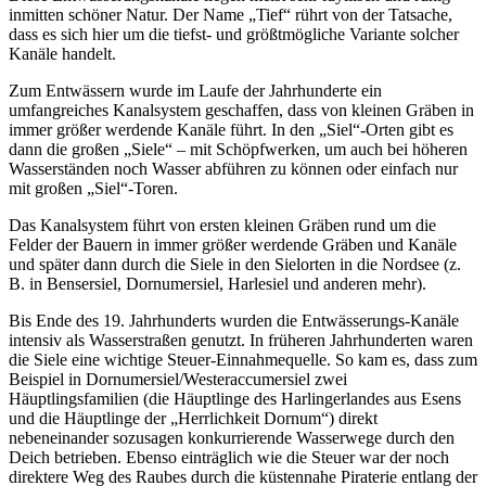
inmitten schöner Natur. Der Name „Tief“ rührt von der Tatsache,
dass es sich hier um die tiefst- und größtmögliche Variante solcher
Kanäle handelt.
Zum Entwässern wurde im Laufe der Jahrhunderte ein
umfangreiches Kanalsystem geschaffen, dass von kleinen Gräben in
immer größer werdende Kanäle führt. In den „Siel“-Orten gibt es
dann die großen „Siele“ – mit Schöpfwerken, um auch bei höheren
Wasserständen noch Wasser abführen zu können oder einfach nur
mit großen „Siel“-Toren.
Das Kanalsystem führt von ersten kleinen Gräben rund um die
Felder der Bauern in immer größer werdende Gräben und Kanäle
und später dann durch die Siele in den Sielorten in die Nordsee (z.
B. in Bensersiel, Dornumersiel, Harlesiel und anderen mehr).
Bis Ende des 19. Jahrhunderts wurden die Entwässerungs-Kanäle
intensiv als Wasserstraßen genutzt. In früheren Jahrhunderten waren
die Siele eine wichtige Steuer-Einnahmequelle. So kam es, dass zum
Beispiel in Dornumersiel/Westeraccumersiel zwei
Häuptlingsfamilien (die Häuptlinge des Harlingerlandes aus Esens
und die Häuptlinge der „Herrlichkeit Dornum“) direkt
nebeneinander sozusagen konkurrierende Wasserwege durch den
Deich betrieben. Ebenso einträglich wie die Steuer war der noch
direktere Weg des Raubes durch die küstennahe Piraterie entlang der