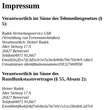
Impressum
Verantwortlich im Sinne des Telemediengesetzes (§
5):
Rudek Vermietungsservice GbR
(Vermittlung von Ferienunterkünften)
Verantwortlich: Heiner Rudek
Alter Sielweg 17 A
26427 Bensersiel
Telefon
04971 912667
Email
i
3
n
2
f
1
o
7
@
3
d
5
o
3
r
1
n
7
u
3
m
4
e
8
r
8
s
7
i
9
e
7
l
3
e
9
r
9
.
1
d
6
e
5
Umsatzsteuer-Identifikationsnummer
DE327469958
Verantwortlich im Sinne des
Rundfunkstaatsvertrages (§ 55, Absatz 2):
Heiner Rudek
Alter Sielweg 17 A
26427 Bensersiel
Telefon
04971 912667
Email
i
6
n
6
f
4
o
4
@
8
d
7
o
6
r
8
n
3
u
7
m
7
e
6
r
1
s
1
i
1
e
2
l
6
e
8
r
8
.
2
d
7
e
4