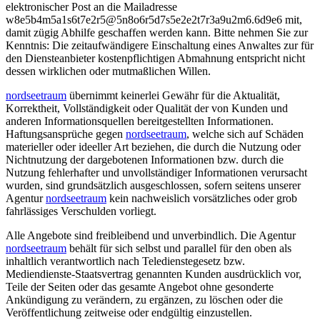
elektronischer Post an die Mailadresse
w
8
e
5
b
4
m
5
a
1
s
6
t
7
e
2
r
5
@
5
n
8
o
6
r
5
d
7
s
5
e
2
e
2
t
7
r
3
a
9
u
2
m
6
.
6
d
9
e
6
mit,
damit zügig Abhilfe geschaffen werden kann. Bitte nehmen Sie zur
Kenntnis: Die zeitaufwändigere Einschaltung eines Anwaltes zur für
den Diensteanbieter kostenpflichtigen Abmahnung entspricht nicht
dessen wirklichen oder mutmaßlichen Willen.
nordseetraum
übernimmt keinerlei Gewähr für die Aktualität,
Korrektheit, Vollständigkeit oder Qualität der von Kunden und
anderen Informationsquellen bereitgestellten Informationen.
Haftungsansprüche gegen
nordseetraum
, welche sich auf Schäden
materieller oder ideeller Art beziehen, die durch die Nutzung oder
Nichtnutzung der dargebotenen Informationen bzw. durch die
Nutzung fehlerhafter und unvollständiger Informationen verursacht
wurden, sind grundsätzlich ausgeschlossen, sofern seitens unserer
Agentur
nordseetraum
kein nachweislich vorsätzliches oder grob
fahrlässiges Verschulden vorliegt.
Alle Angebote sind freibleibend und unverbindlich. Die Agentur
nordseetraum
behält für sich selbst und parallel für den oben als
inhaltlich verantwortlich nach Teledienstegesetz bzw.
Mediendienste-Staatsvertrag genannten Kunden ausdrücklich vor,
Teile der Seiten oder das gesamte Angebot ohne gesonderte
Ankündigung zu verändern, zu ergänzen, zu löschen oder die
Veröffentlichung zeitweise oder endgültig einzustellen.