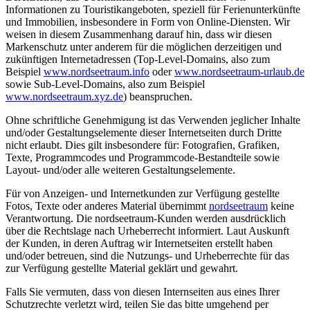
Informationen zu Touristikangeboten, speziell für Ferienunterkünfte
und Immobilien, insbesondere in Form von Online-Diensten. Wir
weisen in diesem Zusammenhang darauf hin, dass wir diesen
Markenschutz unter anderem für die möglichen derzeitigen und
zukünftigen Internetadressen (Top-Level-Domains, also zum
Beispiel
www.nordseetraum.info
oder
www.nordseetraum-urlaub.de
sowie Sub-Level-Domains, also zum Beispiel
www.nordseetraum.xyz.de
) beanspruchen.
Ohne schriftliche Genehmigung ist das Verwenden jeglicher Inhalte
und/oder Gestaltungselemente dieser Internetseiten durch Dritte
nicht erlaubt. Dies gilt insbesondere für: Fotografien, Grafiken,
Texte, Programmcodes und Programmcode-Bestandteile sowie
Layout- und/oder alle weiteren Gestaltungselemente.
Für von Anzeigen- und Internetkunden zur Verfügung gestellte
Fotos, Texte oder anderes Material übernimmt
nordseetraum
keine
Verantwortung. Die nordseetraum-Kunden werden ausdrücklich
über die Rechtslage nach Urheberrecht informiert. Laut Auskunft
der Kunden, in deren Auftrag wir Internetseiten erstellt haben
und/oder betreuen, sind die Nutzungs- und Urheberrechte für das
zur Verfügung gestellte Material geklärt und gewahrt.
Falls Sie vermuten, dass von diesen Internseiten aus eines Ihrer
Schutzrechte verletzt wird, teilen Sie das bitte umgehend per