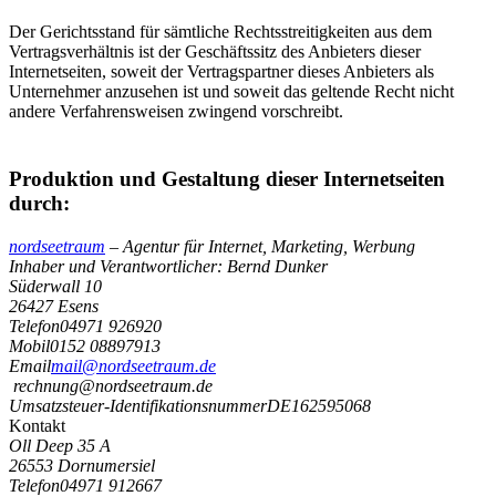
Der Gerichtsstand für sämtliche Rechtsstreitigkeiten aus dem
Vertragsverhältnis ist der Geschäftssitz des Anbieters dieser
Internetseiten, soweit der Vertragspartner dieses Anbieters als
Unternehmer anzusehen ist und soweit das geltende Recht nicht
andere Verfahrensweisen zwingend vorschreibt.
Produktion und Gestaltung dieser Internetseiten
durch:
nordseetraum
– Agentur für Internet, Marketing, Werbung
Inhaber und Verantwortlicher: Bernd Dunker
Süderwall 10
26427 Esens
Telefon
04971 926920
Mobil
0152 08897913
Email
mail@nordseetraum.de
rechnung@nordseetraum.de
Umsatzsteuer-Identifikationsnummer
DE162595068
Kontakt
Oll Deep 35 A
26553 Dornumersiel
Telefon
04971 912667