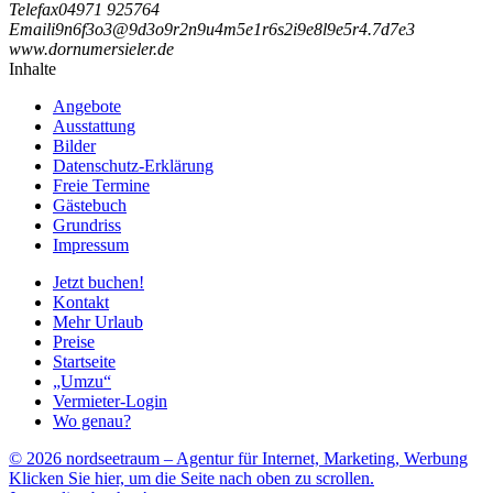
Telefax
04971 925764
Email
i
9
n
6
f
3
o
3
@
9
d
3
o
9
r
2
n
9
u
4
m
5
e
1
r
6
s
2
i
9
e
8
l
9
e
5
r
4
.
7
d
7
e
3
www.dornumersieler.de
Inhalte
Angebote
Ausstattung
Bilder
Datenschutz-Erklärung
Freie Termine
Gästebuch
Grundriss
Impressum
Jetzt buchen!
Kontakt
Mehr Urlaub
Preise
Startseite
„Umzu“
Vermieter-Login
Wo genau?
© 2026 nordseetraum – Agentur für Internet, Marketing, Werbung
Klicken Sie hier, um die Seite nach oben zu scrollen.