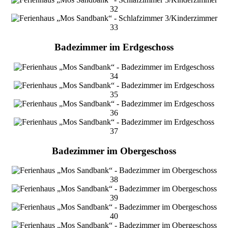
32
33
Badezimmer im Erdgeschoss
34
35
36
37
Badezimmer im Obergeschoss
38
39
40