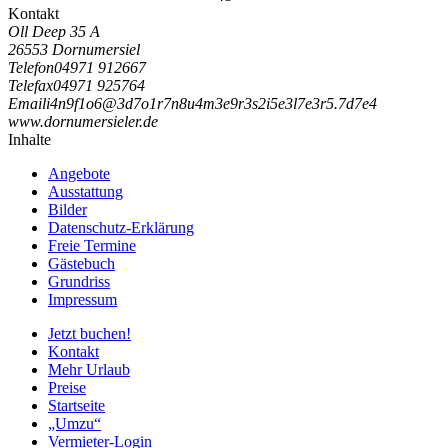
Kontakt
Oll Deep 35 A
26553 Dornumersiel
Telefon
04971 912667
Telefax
04971 925764
Email
i
4
n
9
f
1
o
6
@
3
d
7
o
1
r
7
n
8
u
4
m
3
e
9
r
3
s
2
i
5
e
3
l
7
e
3
r
5
.
7
d
7
e
4
www.dornumersieler.de
Inhalte
Angebote
Ausstattung
Bilder
Datenschutz-Erklärung
Freie Termine
Gästebuch
Grundriss
Impressum
Jetzt buchen!
Kontakt
Mehr Urlaub
Preise
Startseite
„Umzu“
Vermieter-Login