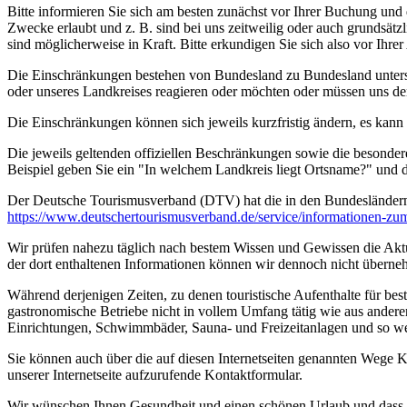
Bitte informieren Sie sich am besten zunächst vor Ihrer Buchung und
Zwecke erlaubt und z. B. sind bei uns zeitweilig oder auch grundsä
sind möglicherweise in Kraft. Bitte erkundigen Sie sich also vor Ih
Die Einschränkungen bestehen von Bundesland zu Bundesland unterschi
oder unseres Landkreises reagieren oder möchten oder müssen uns de
Die Einschränkungen können sich jeweils kurzfristig ändern, es kan
Die jeweils geltenden offiziellen Beschränkungen sowie die besonder
Beispiel geben Sie ein "In welchem Landkreis liegt Ortsname?" und
Der Deutsche Tourismusverband (DTV) hat die in den Bundesländer
https://www.deutscher­tourismusverband.de/­service/­informationen-z
Wir prüfen nahezu täglich nach bestem Wissen und Gewissen die Aktual
der dort enthaltenen Informationen können wir dennoch nicht überne
Während derjenigen Zeiten, zu denen touristische Aufenthalte für bes
gastronomische Betriebe nicht in vollem Umfang tätig wie aus andere
Einrichtungen, Schwimmbäder, Sauna- und Freizeitanlagen und so we
Sie können auch über die auf diesen Internetseiten genannten Wege K
unserer Internetseite aufzurufende Kontaktformular.
Wir wünschen Ihnen Gesundheit und einen schönen Urlaub und dass Si