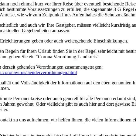
 dann noch einmal kurz vor Ihrer Reise über eventuell bestehende Rei
tzlich bestimmte Voraussetzungen zu erfüllen, die sogenannte 3-G-Rege
rer Anreise, wie wir zum Zeitpunkt Ihres Aufenthaltes die Schutzmaßn
edlich und auch wir, Ihre Gastgeber, müssen vielleicht kurzfristig a
n aktuellen Gegebenheiten anpassen.
n Erleichterungen geben oder auch weitergehende Einschränkungen.
en Regeln für Ihren Urlaub finden Sie in der Regel sehr leicht mit b
 dann geben Sie ein "Corona Verordnung Landkreis".
n derzeit geltenden Verordnungen zusammengetragen:
um-coronavirus/­laenderverordnungen.html
ität und Vollständigkeit der Informationen auf den eben genannten Int
hmen.
timmte Personenkreise oder auch generell für alle Personen erlaubt sin
n Jahren gewohnt. Oder vielleicht gibt es auch hier und dort gewisse E
iter.
ontakt zu uns aufnehmen, wir helfen Ihnen, die vielen Informationen 
e hier bei uns in gesunder frischer Luft Ihren Urlaub verbringen wer