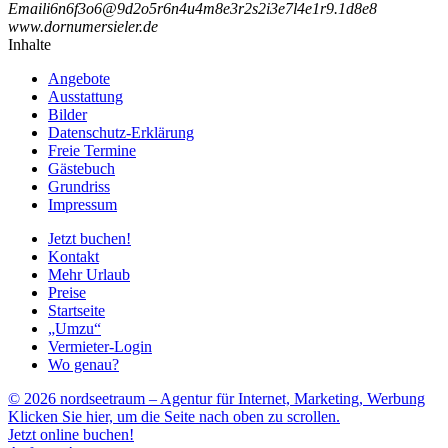
Email
i
6
n
6
f
3
o
6
@
9
d
2
o
5
r
6
n
4
u
4
m
8
e
3
r
2
s
2
i
3
e
7
l
4
e
1
r
9
.
1
d
8
e
8
www.dornumersieler.de
Inhalte
Angebote
Ausstattung
Bilder
Datenschutz-Erklärung
Freie Termine
Gästebuch
Grundriss
Impressum
Jetzt buchen!
Kontakt
Mehr Urlaub
Preise
Startseite
„Umzu“
Vermieter-Login
Wo genau?
© 2026 nordseetraum – Agentur für Internet, Marketing, Werbung
Klicken Sie hier, um die Seite nach oben zu scrollen.
Jetzt online buchen!