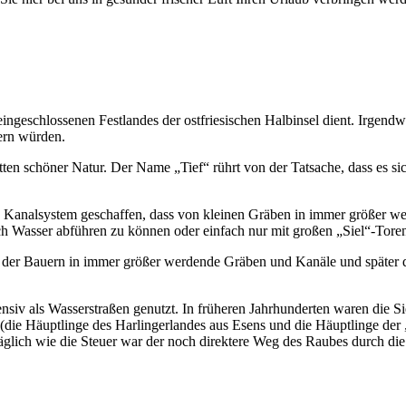
eingeschlossenen Festlandes der ostfriesischen Halbinsel dient. Irgend
ern würden.
ten schöner Natur. Der Name „Tief“ rührt von der Tatsache, dass es sic
analsystem geschaffen, dass von kleinen Gräben in immer größer werd
h Wasser abführen zu können oder einfach nur mit großen „Siel“-Tore
der Bauern in immer größer werdende Gräben und Kanäle und später dan
siv als Wasserstraßen genutzt. In früheren Jahrhunderten waren die S
 (die Häuptlinge des Harlingerlandes aus Esens und die Häuptlinge der
lich wie die Steuer war der noch direktere Weg des Raubes durch die 