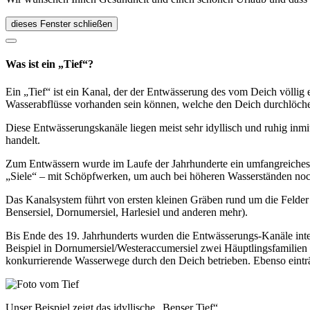
dieses Fenster schließen
Was ist ein „Tief“?
Ein „Tief“ ist ein Kanal, der der Entwässerung des vom Deich völlig 
Wasserabflüsse vorhanden sein können, welche den Deich durchlöch
Diese Entwässerungskanäle liegen meist sehr idyllisch und ruhig inmit
handelt.
Zum Entwässern wurde im Laufe der Jahrhunderte ein umfangreiches K
„Siele“ – mit Schöpfwerken, um auch bei höheren Wasserständen noc
Das Kanalsystem führt von ersten kleinen Gräben rund um die Felder 
Bensersiel, Dornumersiel, Harlesiel und anderen mehr).
Bis Ende des 19. Jahrhunderts wurden die Entwässerungs-Kanäle inten
Beispiel in Dornumersiel/Westeraccumersiel zwei Häuptlingsfamilien
konkurrierende Wasserwege durch den Deich betrieben. Ebenso einträg
Unser Beispiel zeigt das idyllische „Benser Tief“.