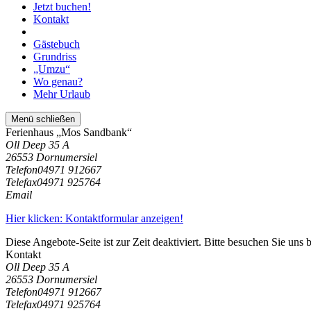
Jetzt buchen!
Kontakt
Gästebuch
Grundriss
„Umzu“
Wo genau?
Mehr Urlaub
Menü schließen
Ferienhaus „Mos Sandbank“
Oll Deep 35 A
26553 Dornumersiel
Telefon
04971 912667
Telefax
04971 925764
Email
Hier klicken: Kontaktformular anzeigen!
Diese Angebote-Seite ist zur Zeit deaktiviert. Bitte besuchen Sie uns 
Kontakt
Oll Deep 35 A
26553 Dornumersiel
Telefon
04971 912667
Telefax
04971 925764